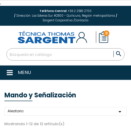
Teléfono Central
+56 2 2583 2700
/
Dirección: Las Esteras Sur #2800 - Quilicura, Región metropolitana
/
Sargent Corporativo
/
Contacto
0

MENU
Mando y Señalización

Aleatorio
Mostrando 1-12 de 12 artículo(s)