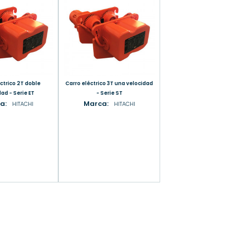
Carro eléctrico 3T una velocidad
ad - Serie ET
- Serie ST
a:
Marca:
HITACHI
HITACHI