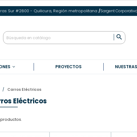
eras Sur #2800 - Quilicura, Región metropolitana
/
Sargent Corporativ

ONES
PROYECTOS
NUESTRA
Carros Eléctricos
ros Eléctricos
 productos.