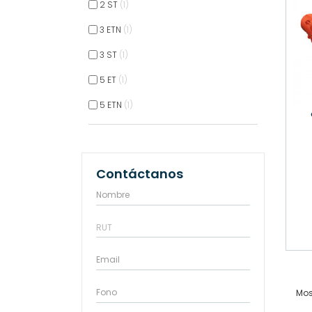
2 ST
1
3 ETN
1
3 ST
1
5 ET
1
5 ETN
1
Carro 
Contáctanos
Mos