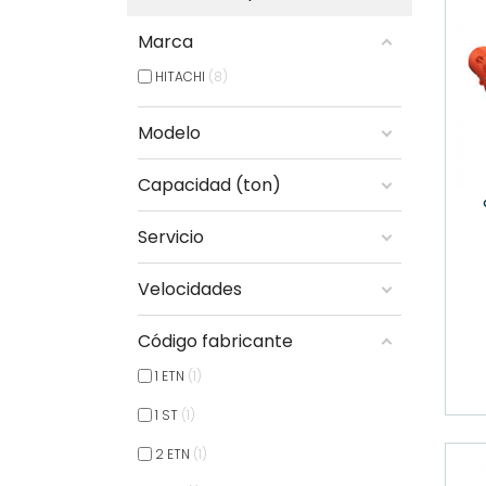
Marca
HITACHI
8
Modelo
Capacidad (ton)
Carro el
Servicio
Velocidades
Código fabricante
1 ETN
1
1 ST
1
2 ETN
1