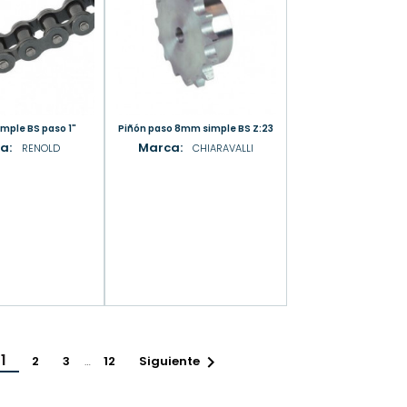
imple BS paso 1"
Piñón paso 8mm simple BS Z:23
a:
Marca:
RENOLD
CHIARAVALLI
1

2
3
…
12
Siguiente