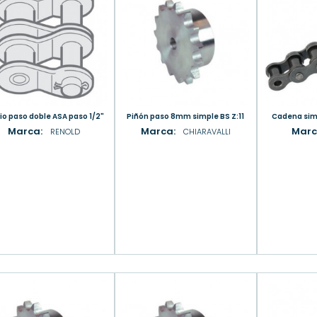
dio paso doble ASA paso 1/2"
Piñón paso 8mm simple BS Z:11
Cadena sim
Marca:
Marca:
Marc
RENOLD
CHIARAVALLI