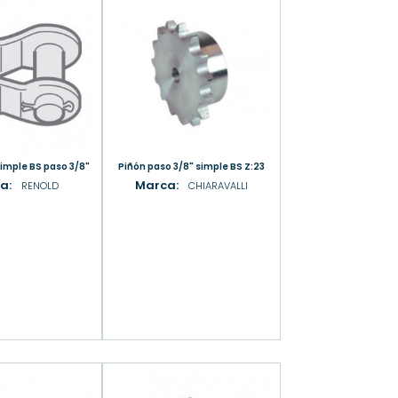
simple BS paso 3/8"
Piñón paso 3/8" simple BS Z:23
a:
Marca:
RENOLD
CHIARAVALLI