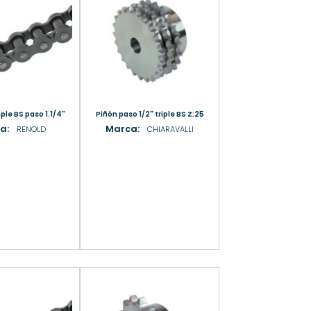
ple BS paso 1.1/4"
Piñón paso 1/2" triple BS Z:25
a:
Marca:
RENOLD
CHIARAVALLI