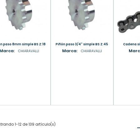
ñón paso 8mm simple BS Z:18
Piñón paso 3/4" simple BS Z:45
Cadena s
Marca:
Marca:
Marc
CHIARAVALLI
CHIARAVALLI
trando 1-12 de 139 artículo(s)