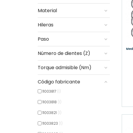
Material
Hileras
Paso
Me
Número de dientes (Z)
Torque admisible (Nm)
Código fabricante
11003817
1
11003818
1
11003821
1
11003823
1