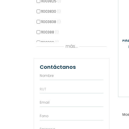
11003825
1
11003830
1
11003838
1
1100388
1
Pi
1100389
1
más...
11004610
1
11004613
1
Contáctanos
11004617
1
11004618
1
11004619
1
11004620
1
Mos
11004621
1
11004622
1