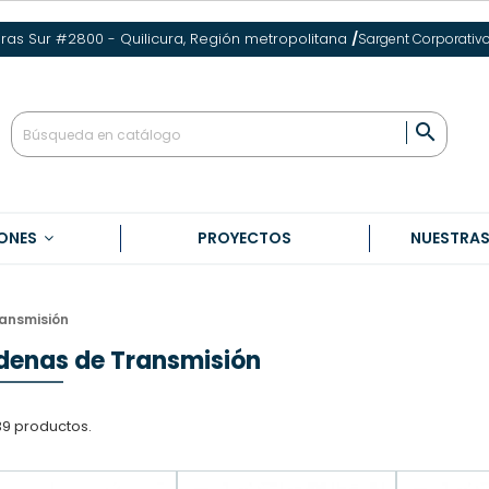
eras Sur #2800 - Quilicura, Región metropolitana
/
Sargent Corporativ

ONES
PROYECTOS
NUESTRA
ansmisión
enas de Transmisión
39 productos.