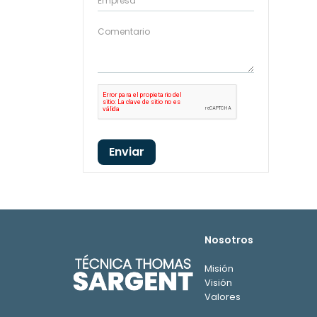
11004623
1
11004625
1
11004630
1
11004638
1
1100468
1
11005616
1
Enviar
11006612
1
11006613
1
11006614
1
Nosotros
11006617
1
Misión
11006619
1
Visión
Valores
11006621
1