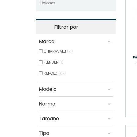
Uniones
Filtrar por
Marca
CHIARAVALLI
71
P
FLENDER
1
RENOLD
67
Modelo
Norma
Tamaño
Tipo