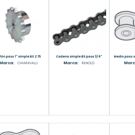
iñón paso 1" simple BS Z:15
Cadena simple BS paso 3/4"
Medio paso 
Marca:
Marca:
Marc
CHIARAVALLI
RENOLD