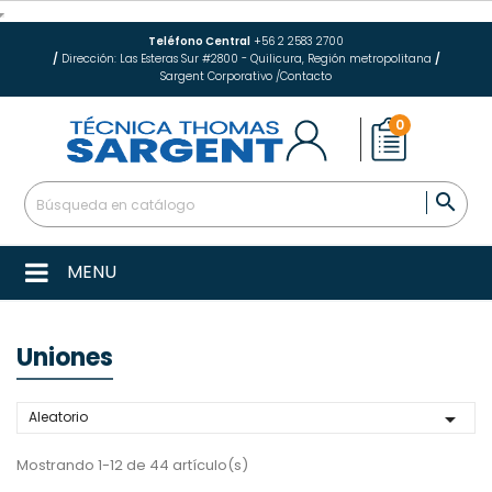
Teléfono Central
+56 2 2583 2700
/
Dirección: Las Esteras Sur #2800 - Quilicura, Región metropolitana
/
Sargent Corporativo
/
Contacto
0

MENU
Uniones

Aleatorio
Mostrando 1-12 de 44 artículo(s)