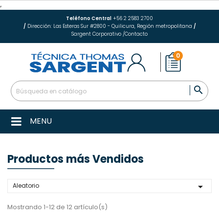
Teléfono Central
+56 2 2583 2700
/
Dirección: Las Esteras Sur #2800 - Quilicura, Región metropolitana
/
Sargent Corporativo
/
Contacto
0

MENU
Productos más Vendidos

Aleatorio
Mostrando 1-12 de 12 artículo(s)