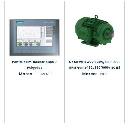
Pantalla Hmi Basic Ktp400 7
Motor WEG W22 22kW/30HP 1500
Pulgadas
RPM Frame 180L 380/660V IEC IE3
Marca:
Marca:
SIEMENS
WEG