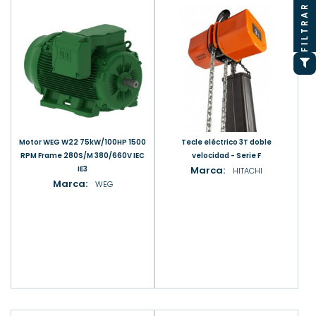
FILTRAR
Motor WEG W22 75kW/100HP 1500
Tecle eléctrico 3T doble
RPM Frame 280S/M 380/660V IEC
velocidad - Serie F
IE3
Marca:
HITACHI
Marca:
WEG