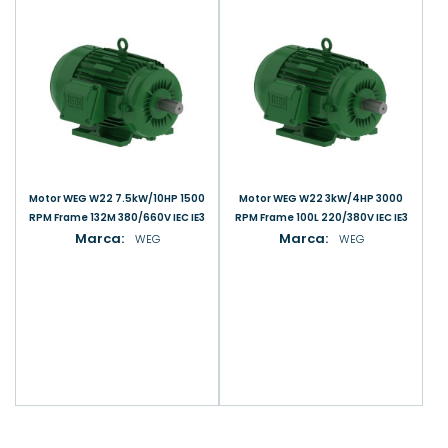
Motor WEG W22 7.5kW/10HP 1500
Motor WEG W22 3kW/4HP 3000
RPM Frame 132M 380/660V IEC IE3
RPM Frame 100L 220/380V IEC IE3
Marca:
Marca:
WEG
WEG