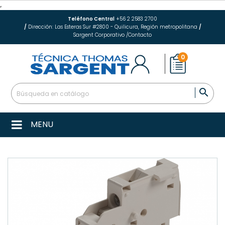
Teléfono Central
+56 2 2583 2700
/
Dirección: Las Esteras Sur #2800 - Quilicura, Región metropolitana
/
Sargent Corporativo
/
Contacto
0

MENU