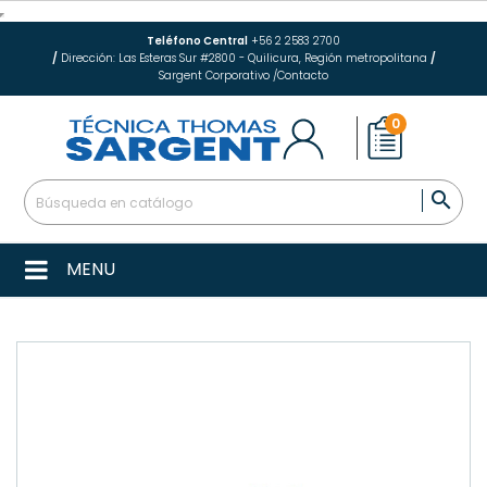
Teléfono Central
+56 2 2583 2700
/
Dirección: Las Esteras Sur #2800 - Quilicura, Región metropolitana
/
Sargent Corporativo
/
Contacto
0

MENU