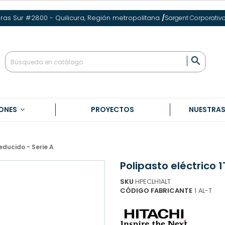
eras Sur #2800 - Quilicura, Región metropolitana
/
Sargent Corporativ

ONES
PROYECTOS
NUESTRA
reducido - Serie A
Polipasto eléctrico 1

SKU
HPECLH1ALT
CÓDIGO FABRICANTE
1 AL-T