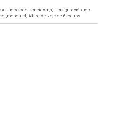
ie A Capacidad 1 tonelada(s) Configuración tipo
ico (monorriel) Altura de izaje de 6 metros