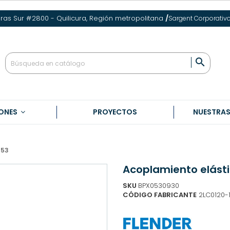
eras Sur #2800 - Quilicura, Región metropolitana
/
Sargent Corporativ

ONES
PROYECTOS
NUESTRA
 53
Acoplamiento elásti

SKU
BPX0530930
CÓDIGO FABRICANTE
2LC0120-