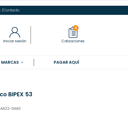
/
o
Contacto
0
Iniciar sesión
Cotizaciones
S MARCAS
PAGAR AQUÍ
co BIPEX 53
1AA22-0AA0