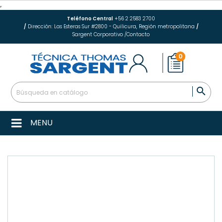
Teléfono Central
+56 2 2583 2700
/
Dirección: Las Esteras Sur #2800 - Quilicura, Región metropolitana
/
Sargent Corporativo
/
Contacto
0

MENU