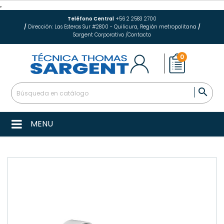
Teléfono Central
+56 2 2583 2700
/
Dirección: Las Esteras Sur #2800 - Quilicura, Región metropolitana
/
Sargent Corporativo
/
Contacto
0

MENU